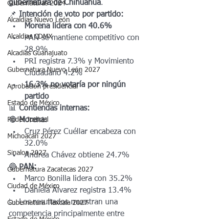
gubernatura de Chihuahua
.
Gubernaturas 2024
📌 
Intención de voto por partido:
Alcaldías Nuevo León
Morena lidera con 40.6%
Alcaldias CDMX
PAN se mantiene competitivo con 
28.9%
Alcadías Guanajuato
PRI registra 7.3% y Movimiento 
Gubernatura Nuevo León 2027
Ciudadano 4.2%
16.3% no votaría por ningún 
Aprobación presidencial
partido
Estado de México
📊 
Contiendas internas:
Poder Judicial
🔴 
Morena:
Cruz Pérez Cuéllar encabeza con 
Michoacán 2027
32.0%
Sinaloa 2027
Andrea Chávez obtiene 24.7%
🔵 
PAN:
Gubernatura Zacatecas 2027
Marco Bonilla lidera con 35.2%
Ciudad de México
Daniela Álvarez registra 13.4%
📉 Los resultados muestran una 
Gubernatura Tlaxcala 2027
competencia principalmente entre 