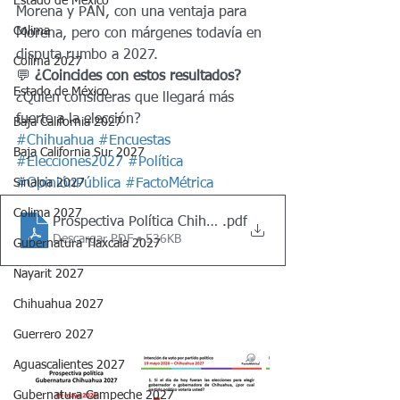
Estado de México
Morena y PAN, con una ventaja para 
Colima
Morena, pero con márgenes todavía en 
disputa rumbo a 2027.
Colima 2027
💬 
¿Coincides con estos resultados?
Estado de México
¿Quién consideras que llegará más 
fuerte a la elección?
Baja California 2027
#Chihuahua
#Encuestas
Baja California Sur 2027
#Elecciones2027
#Política
Sinaloa 2027
#OpiniónPública
#FactoMétrica
Colima 2027
Prospectiva Política Chihuahua 2027 - 19 mayo 2026
.pdf
Descargar PDF • 536KB
Gubernatura Tlaxcala 2027
Nayarit 2027
Chihuahua 2027
Guerrero 2027
Aguascalientes 2027
Gubernatura Campeche 2027