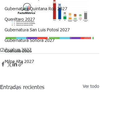
Gubernatura Quintana Roo 2027
Querétaro 2027
Gubernatura San Luis Potosí 2027
Gubernatura Sonora 2027
Chihuahua 2027
Coahuila 2026
Milpa Alta 2027
Ver todo
Entradas recientes