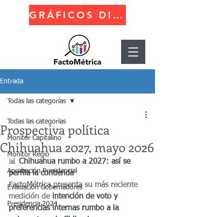
GRÁFICOS DINÁMICOS
Entrada
Todas las categorías
Todas las categorías
Prospectiva política
Monitor Capitalino
Chihuahua 2027, mayo 2026
Monitor Regio
📊 
Chihuahua rumbo a 2027: así se 
Aprobación Presidencial
perfila la contienda
FactoMétrica presenta su más reciente 
Evaluación Gobernadores
medición de 
intención de voto y 
Presidencia 2024
preferencias internas rumbo a la 