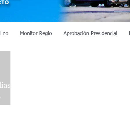
lino
Monitor Regio
Aprobación Presidencial
s 2024
Alcaldías Nuevo León
Alcaldias CDMX
Aprobación presidencial
Estado de México
Pode
ías
r
atecas 2027
Ciudad de México
Gubernatura Tla
Síguenos
do de México
Baja California 2027
Baja Californ