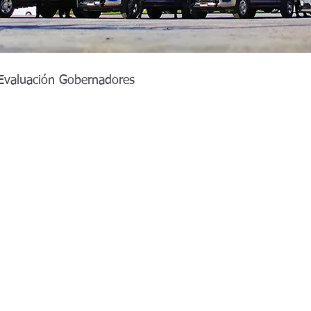
Evaluación Gobernadores
Alcadías Guanajuato
r Judicial
Michoacán 2027
xcala 2027
Estado de México
ia Sur 2027
Sinaloa 2027