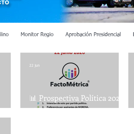
lino
Monitor Regio
Aprobación Presidencial
s 2024
Alcaldías Nuevo León
Alcaldias CDMX
22 jun
Aprobación presidencial
Estado de México
Pode
📊 Prospectiva Política 2027 |
atecas 2027
Ciudad de México
Gubernatura Tla
2026
Chihuahua, junio 2027
do de México
Baja California 2027
Baja Californ