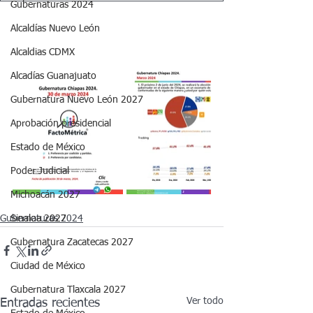
Gubernaturas 2024
Alcaldías Nuevo León
Alcaldias CDMX
Alcadías Guanajuato
Gubernatura Nuevo León 2027
Aprobación presidencial
Estado de México
Poder Judicial
Michoacán 2027
Gubernaturas 2024
Sinaloa 2027
Gubernatura Zacatecas 2027
Ciudad de México
Gubernatura Tlaxcala 2027
Ver todo
Entradas recientes