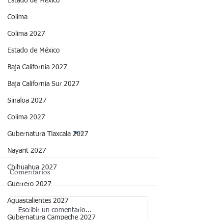
Estado de México
Colima
Colima 2027
Estado de México
Baja California 2027
Baja California Sur 2027
Sinaloa 2027
Colima 2027
Gubernatura Tlaxcala 2027
Nayarit 2027
Chihuahua 2027
Comentarios
Guerrero 2027
Aguascalientes 2027
Gubernatura de Veracruz
Preferencia Taba
Escribir un comentario...
Gubernatura Campeche 2027