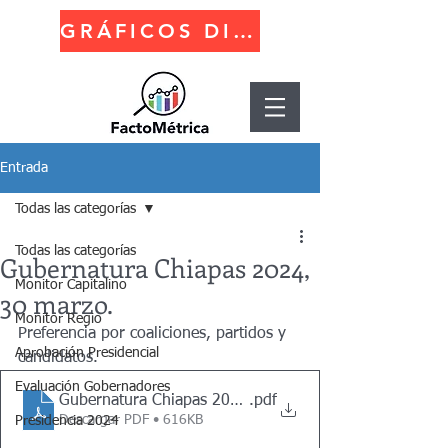
GRÁFICOS DINÁMICOS
Entrada
Todas las categorías
Todas las categorías
Gubernatura Chiapas 2024,
Monitor Capitalino
30 marzo.
Monitor Regio
Preferencia por coaliciones, partidos y 
Aprobación Presidencial
candidatos.
Evaluación Gobernadores
Gubernatura Chiapas 2024 - Marzo 2024
.pdf
Descargar PDF • 616KB
Presidencia 2024