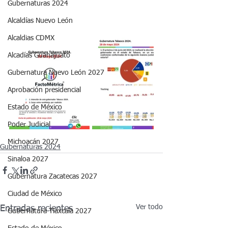
Gubernaturas 2024
Alcaldías Nuevo León
Alcaldias CDMX
Alcadías Guanajuato
Gubernatura Nuevo León 2027
Aprobación presidencial
Estado de México
Poder Judicial
Michoacán 2027
Gubernaturas 2024
Sinaloa 2027
Gubernatura Zacatecas 2027
Ciudad de México
Ver todo
Entradas recientes
Gubernatura Tlaxcala 2027