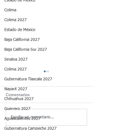
Estado de México
Colima
Colima 2027
Estado de México
Baja California 2027
Baja California Sur 2027
Sinaloa 2027
Colima 2027
Gubernatura Tlaxcala 2027
Nayarit 2027
Comentarios
Chihuahua 2027
Guerrero 2027
Gubernatura de Veracruz
Gubernatura de 
Escribir un comentario...
Aguascalientes 2027
2024, al 29 de mayo.
2024, 28 de mayo.
Gubernatura Campeche 2027