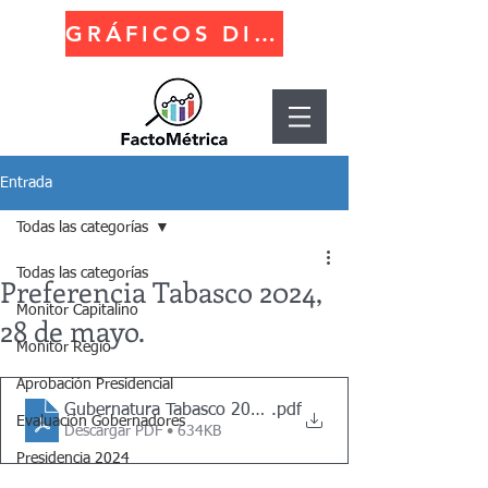
GRÁFICOS DINÁMICOS
Entrada
Todas las categorías
Todas las categorías
Preferencia Tabasco 2024,
Monitor Capitalino
28 de mayo.
Monitor Regio
Aprobación Presidencial
Gubernatura Tabasco 2024 - 28 de mayo 2024
.pdf
Evaluación Gobernadores
Descargar PDF • 634KB
Presidencia 2024