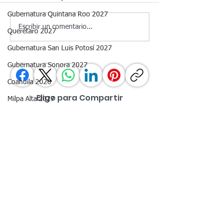
Gubernatura Quintana Roo 2027
📊 Aprobación de
📊 Monitor Capit
Escribir un comentario...
Querétaro 2027
Gobernadores | Julio 2026
Julio 2026
Gubernatura San Luis Potosí 2027
Gubernatura Sonora 2027
Coahuila 2026
Elige para Compartir
Milpa Alta 2027
Contacto