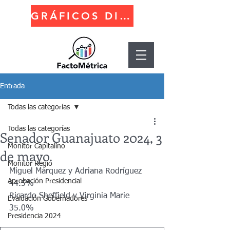
GRÁFICOS DINÁMICOS
Entrada
Todas las categorías
Todas las categorías
Senador Guanajuato 2024, 3
Monitor Capitalino
de mayo.
Monitor Regio
Miguel Márquez y Adriana Rodríguez 
Aprobación Presidencial
44.5%
Ricardo Sheffield y Virginia Marie 
Evaluación Gobernadores
35.0%
Presidencia 2024