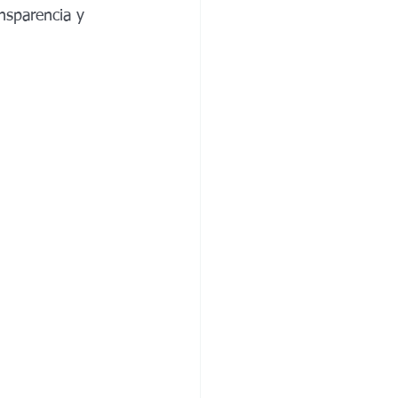
 de México
Baja California 2027
nsparencia y 
Chihuahua 2027