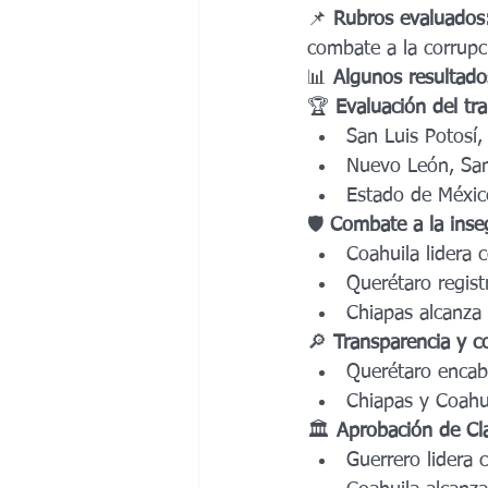
Ciudad de México
Gubernatura Tla
📌 
Rubros evaluados
combate a la corrup
📊 
Algunos resultado
Baja California Sur 2027
Sinaloa 2
🏆 
Evaluación del tr
San Luis Potosí,
Nuevo León, Sam
Guerrero 2027
Estado de Méxic
🛡️ 
Combate a la inse
Coahuila lidera 
Querétaro regist
Chiapas alcanza 
🔎 
Transparencia y c
Querétaro encab
Chiapas y Coahui
🏛️ 
Aprobación de Cl
Guerrero lidera 