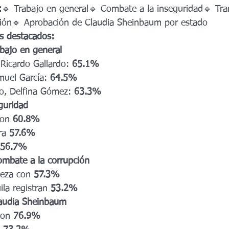
xcala 2027
Estado de México
Colima
Colima 2027
Estado
:
🔹 Trabajo en general🔹 Combate a la inseguridad🔹 Tra
ción🔹 Aprobación de Claudia Sheinbaum por estado
s destacados:
027
Colima 2027
Gubernatura Tlaxcala 2027
Nayarit 2027
abajo en general
 Ricardo Gallardo: 
65.1%
uel García: 
64.5%
o, Delfina Gómez: 
63.3%
guridad
con 
60.8%
ra 
57.6%
56.7%
ombate a la corrupción
eza con 
57.3%
la registran 
53.2%
audia Sheinbaum
con 
76.9%