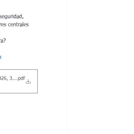
seguridad, 
es centrales 
ra?
a
026, 30-05-2026
.pdf