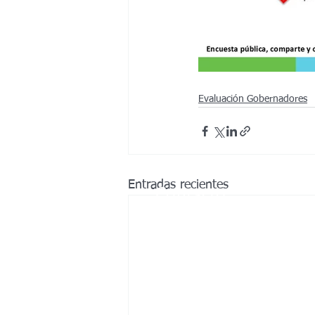
Evaluación Gobernadores
Entradas recientes
Contacto
FactoMétrica, S.A. DE C.V.​
​Tel: (52) 55-3428-8636
Email: contacto@factometrica.com​
5 de Mayo 942 ote.,
Col. Centro,
64000 Monterrey, N.L.