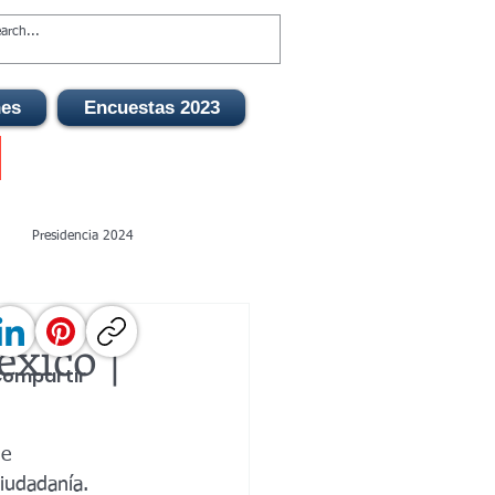
nes
Encuestas 2023
Presidencia 2024
 León 2027
xico |
Compartir
bernatura Zacatecas 2027
e 
iudadanía.