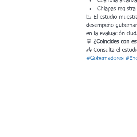
Coahuila alcanza
Chiapas registra
📉 El estudio muestr
desempeño gubernamen
en la evaluación ciu
💬 
¿Coincides con es
📥 Consulta el estud
#Gobernadores
#Enc