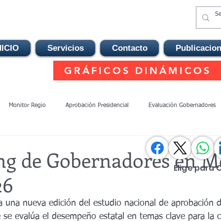
NICIO
Servicios
Contacto
Publicacio
GRÁFICOS DINÁMICOS
Monitor Regio
Aprobación Presidencial
Evaluación Gobernadores
o León
Alcaldias CDMX
Alcadías Guanajuato
Gubernatura Nuevo
ng de Gobernadores en Mé
Elige para 
26
 México
Poder Judicial
Michoacán 2027
Sinaloa 2027
Gu
a una nueva edición del estudio nacional de aprobación d
se evalúa el desempeño estatal en temas clave para la c