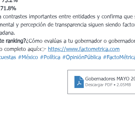
 
73.2%
 
71.8%
a contrastes importantes entre entidades y confirma que 
tal y percepción de transparencia siguen siendo factor
dadana.
te ranking?
¿Cómo evalúas a tu gobernador o gobernado
io completo aquí:👉 
https://www.factometrica.com
uestas
#México
#Política
#OpiniónPública
#FactoMétric
Gobernadores MAYO 2
Descargar PDF • 2.05MB