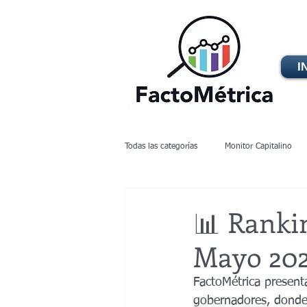
I
Todas las categorías
Monitor Capitalino
Gubernaturas 2024
Alcaldías Nuev
📊 Ranki
Mayo 20
Aprobación presidencial
Estado de
FactoMétrica present
gobernadores, donde 