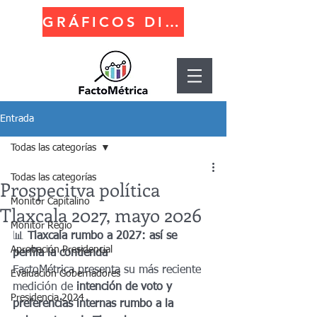
GRÁFICOS DINÁMICOS
Entrada
Todas las categorías
Todas las categorías
Prospecitva política
Monitor Capitalino
Tlaxcala 2027, mayo 2026
Monitor Regio
📊 
Tlaxcala rumbo a 2027: así se 
Aprobación Presidencial
perfila la contienda
FactoMétrica presenta su más reciente 
Evaluación Gobernadores
medición de 
intención de voto y 
Presidencia 2024
preferencias internas rumbo a la 