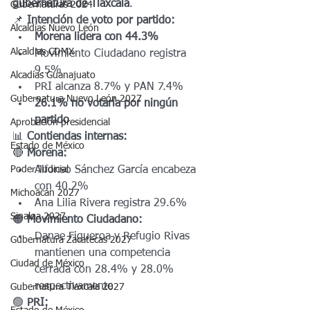
gubernatura de Tlaxcala
.
Gubernaturas 2024
📌 
Intención de voto por partido:
Alcaldías Nuevo León
Morena lidera con 44.3%
Alcaldias CDMX
Movimiento Ciudadano registra 
9.5%
Alcadías Guanajuato
PRI alcanza 8.7% y PAN 7.4%
Gubernatura Nuevo León 2027
26.1% no votaría por ningún 
partido
Aprobación presidencial
📊 
Contiendas internas:
Estado de México
🔴 
Morena:
Poder Judicial
Alfonso Sánchez García encabeza 
con 40.2%
Michoacán 2027
Ana Lilia Rivera registra 29.6%
Sinaloa 2027
🟠 
Movimiento Ciudadano:
Danae Figueroa y Refugio Rivas 
Gubernatura Zacatecas 2027
mantienen una competencia 
Ciudad de México
cerrada con 28.4% y 28.0% 
respectivamente
Gubernatura Tlaxcala 2027
🟢 
PRI: