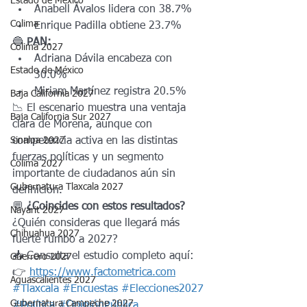
Estado de México
Anabell Ávalos lidera con 38.7%
Colima
Enrique Padilla obtiene 23.7%
🔵 
PAN:
Colima 2027
Adriana Dávila encabeza con 
Estado de México
30.0%
Miriam Martínez registra 20.5%
Baja California 2027
📉 El escenario muestra una ventaja 
Baja California Sur 2027
clara de Morena, aunque con 
Sinaloa 2027
competencia activa en las distintas 
fuerzas políticas y un segmento 
Colima 2027
importante de ciudadanos aún sin 
Gubernatura Tlaxcala 2027
definición.
💬 
¿Coincides con estos resultados?
Nayarit 2027
¿Quién consideras que llegará más 
Chihuahua 2027
fuerte rumbo a 2027?
📥 Consulta el estudio completo aquí:
Guerrero 2027
👉 
https://www.factometrica.com
Aguascalientes 2027
#Tlaxcala
#Encuestas
#Elecciones2027
Gubernatura Campeche 2027
#Política
#OpiniónPública