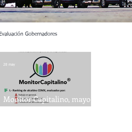
Evaluación Gobernadores
Alcadías Guanajuato
28 may
r Judicial
Michoacán 2027
Monitor Capitalino, mayo
xcala 2027
Estado de México
2026
ia Sur 2027
Sinaloa 2027