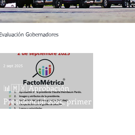
Evaluación Gobernadores
Alcadías Guanajuato
2 sept 2025
r Judicial
Michoacán 2027
📊🇲🇽 Aprobación
Presidencial 2025, primer
xcala 2027
Estado de México
año de gobierno.
ia Sur 2027
Sinaloa 2027