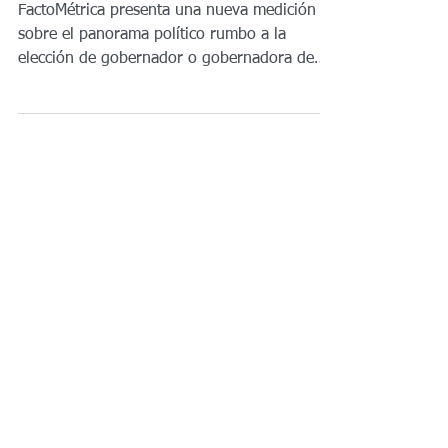
| Baja California
FactoMétrica presenta una nueva medición
sobre el panorama político rumbo a la
elección de gobernador o gobernadora de
Baja California en 2027, evaluando la
intención de voto y las preferencias
ciudadanas entre los principales aspirantes
de cada fuerza política. 📌 Intención de voto
por partido Morena lidera con 42.4% PAN se
ubica en segundo lugar con 18.4% PRI
registra 7.7% Movimiento Ciudadano alcanza
6.4% 20.0% señala que no votaría por
ningún partido. 📊 ¿Quién debería se