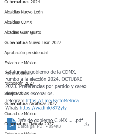
Gubernaturas 2024
Alcaldías Nuevo León
Alcaldias CDMX
Alcadías Guanajuato
Gubernatura Nuevo León 2027
Aprobación presidencial
Estado de México
Jefatura de gobierno de la CDMX, 
Poder Judicial
rumbo a la elección 2024. OCTUBRE 
Michoacán 2027
2023. Preferencias por partido y careo 
de posibles escenarios.
Sinaloa 2027
Telegram 
https://t.me/FactoMetrica
Gubernatura Zacatecas 2027
Whats 
https://wa.link/872yty
Ciudad de México
Jefe de gobierno CDMX 2024 - Octubre 2023
.pdf
Gubernatura Tlaxcala 2027
Descargar PDF • 894KB