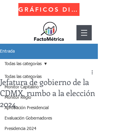
GRÁFICOS DINÁMICOS
Entrada
Todas las categorías
Todas las categorías
Jefatura de gobierno de la
Monitor Capitalino
CDMX, rumbo a la elección
Monitor Regio
2024.
Aprobación Presidencial
Evaluación Gobernadores
Presidencia 2024