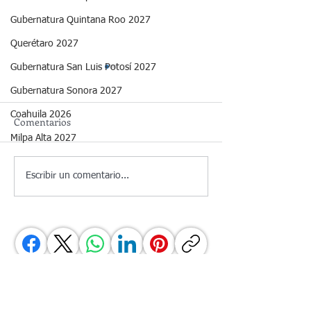
Gubernatura Quintana Roo 2027
Querétaro 2027
Gubernatura San Luis Potosí 2027
Gubernatura Sonora 2027
Coahuila 2026
Comentarios
Milpa Alta 2027
📊 Aprobación de
📊 Monitor Capit
Escribir un comentario...
Gobernadores | Julio 2026
Julio 2026
Elige para Compartir