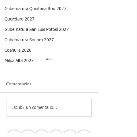
Gubernatura Quintana Roo 2027
Querétaro 2027
Gubernatura San Luis Potosí 2027
Gubernatura Sonora 2027
Coahuila 2026
Milpa Alta 2027
Comentarios
📊 Estado de México |
📊 Estado de Méx
Escribir un comentario...
Evaluación Ciudadana del
Evaluación ciud
Gobierno Estatal – Junio
gobierno estatal
2026
2026