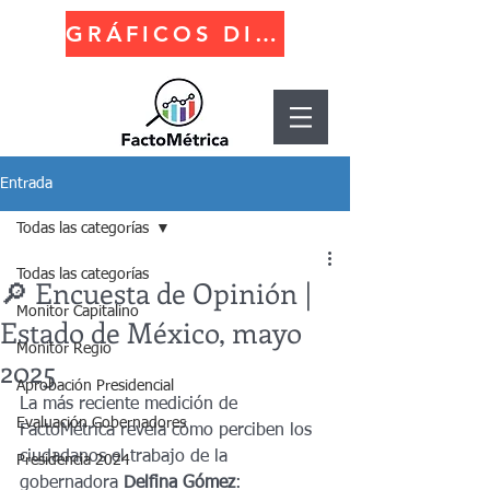
GRÁFICOS DINÁMICOS
Entrada
Todas las categorías
Todas las categorías
🔎 Encuesta de Opinión |
Monitor Capitalino
Estado de México, mayo
Monitor Regio
2025
Aprobación Presidencial
La más reciente medición de 
Evaluación Gobernadores
FactoMétrica revela cómo perciben los 
ciudadanos el trabajo de la 
Presidencia 2024
gobernadora 
Delfina Gómez
: