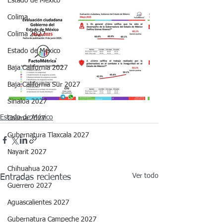
Estado de México
Colima
Colima 2027
Estado de México
Baja California 2027
Baja California Sur 2027
Sinaloa 2027
Estado de México
Colima 2027
Gubernatura Tlaxcala 2027
Nayarit 2027
Chihuahua 2027
Ver todo
Entradas recientes
Guerrero 2027
Aguascalientes 2027
Gubernatura Campeche 2027