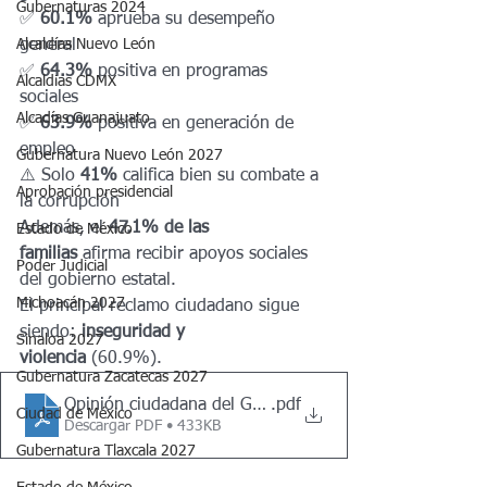
Gubernaturas 2024
✅ 
60.1%
 aprueba su desempeño 
Alcaldías Nuevo León
general
✅ 
64.3%
 positiva en programas 
Alcaldias CDMX
sociales
Alcadías Guanajuato
✅ 
63.9%
 positiva en generación de 
empleo
Gubernatura Nuevo León 2027
⚠️ Solo 
41%
 califica bien su combate a 
Aprobación presidencial
la corrupción
Además, el 
47.1% de las 
Estado de México
familias
 afirma recibir apoyos sociales 
Poder Judicial
del gobierno estatal.
Michoacán 2027
El principal reclamo ciudadano sigue 
siendo: 
inseguridad y 
Sinaloa 2027
violencia
 (60.9%).
Gubernatura Zacatecas 2027
Opinión ciudadana del Gobierno Estado de México 9 0
.pdf
Ciudad de México
Descargar PDF • 433KB
Gubernatura Tlaxcala 2027