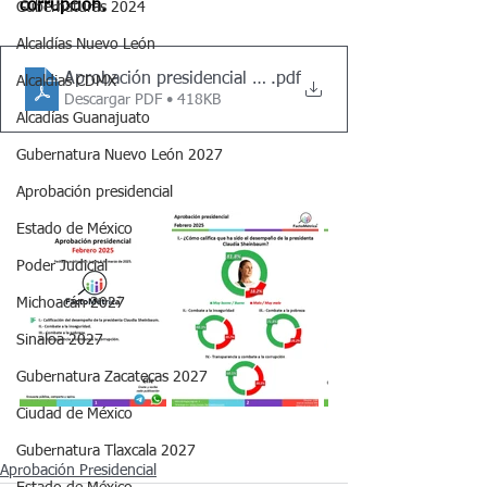
corrupción.
Gubernaturas 2024
Alcaldías Nuevo León
Aprobación presidencial Febrero 2025 5-02-2025
.pdf
Alcaldias CDMX
Descargar PDF • 418KB
Alcadías Guanajuato
Gubernatura Nuevo León 2027
Aprobación presidencial
Estado de México
Poder Judicial
Michoacán 2027
Sinaloa 2027
Gubernatura Zacatecas 2027
Ciudad de México
Gubernatura Tlaxcala 2027
Aprobación Presidencial