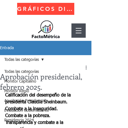
GRÁFICOS DINÁMICOS
Entrada
Todas las categorías
Todas las categorías
Aprobación presidencial,
Monitor Capitalino
febrero 2025.
Monitor Regio
Calificación del desempeño de la 
Aprobación Presidencial
presidenta Claudia Sheinbaum.
Combate a la inseguridad.
Evaluación Gobernadores
Combate a la pobreza.
Presidencia 2024
Transparencia y combate a la 