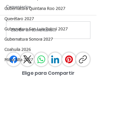
Comentarios
Gubernatura Quintana Roo 2027
Querétaro 2027
Gubernatura San Luis Potosí 2027
📊 Aprobación
📊 Aprobación
Escribir un comentario...
presidencial en México |
presidencial | Fe
Gubernatura Sonora 2027
Marzo 2026
2026
Coahuila 2026
Milpa Alta 2027
Elige para Compartir